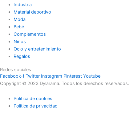
Industria
Material deportivo
Moda
Bebé
Complementos
Niños
Ocio y entretenimiento
Regalos
Redes sociales
Facebook-f
Twitter
Instagram
Pinterest
Youtube
Copyright © 2023 Dylarama. Todos los derechos reservados.
Politica de cookies
Politica de privacidad
Usamos cookies en nuestro sitio web para brindarle la
experiencia más relevante recordando sus preferencias y visitas
repetidas. Al hacer clic en "Aceptar", acepta el uso de TODAS las