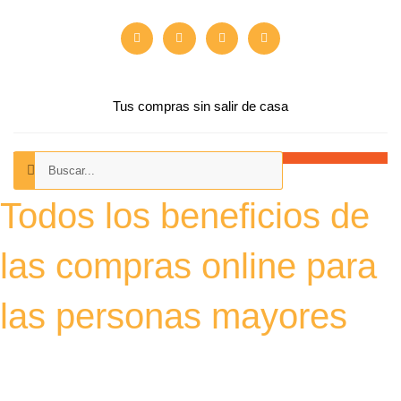
Ir
F
X
Y
I
al
a
-
o
n
contenido
c
t
u
s
e
w
t
t
b
i
u
a
o
t
b
g
o
t
e
r
Tus compras sin salir de casa
k
e
a
r
m
Buscar
Buscar
Todos los beneficios de
las compras online para
las personas mayores