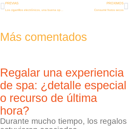
Ant
S
PREVIAS
PROXIMOS
Los cigarrillos electrónicos, una buena opción para dejar el tabaco
Consumir frutos secos
Más comentados
Regalar una experiencia
de spa: ¿detalle especial
o recurso de última
hora?
Durante mucho tiempo, los regalos