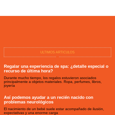
c
t
s
n
u
e
w
t
k
t
b
i
a
e
u
o
t
g
d
b
o
t
r
i
e
k
e
a
n
r
m
ULTIMOS ARTICULOS
Regalar una experiencia de spa: ¿detalle especial o
recurso de última hora?
Durante mucho tiempo, los regalos estuvieron asociados
principalmente a objetos materiales. Ropa, perfumes, libros,
joyería
Así podemos ayudar a un recién nacido con
problemas neurológicos
El nacimiento de un bebé suele estar acompañado de ilusión,
expectativas y una enorme carga