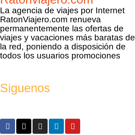
La agencia de viajes por Internet
RatonViajero.com renueva
permanentemente las ofertas de
viajes y vacaciones más baratas de
la red, poniendo a disposición de
todos los usuarios promociones
Siguenos
F
X
I
L
Y
a
-
n
i
o