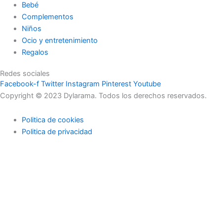
Bebé
Complementos
Niños
Ocio y entretenimiento
Regalos
Redes sociales
Facebook-f
Twitter
Instagram
Pinterest
Youtube
Copyright © 2023 Dylarama. Todos los derechos reservados.
Politica de cookies
Politica de privacidad
Usamos cookies en nuestro sitio web para brindarle la
experiencia más relevante recordando sus preferencias y visitas
repetidas. Al hacer clic en "Aceptar", acepta el uso de TODAS las
cookies.
No usar mi información
.
Configuración de cookies
Acepto