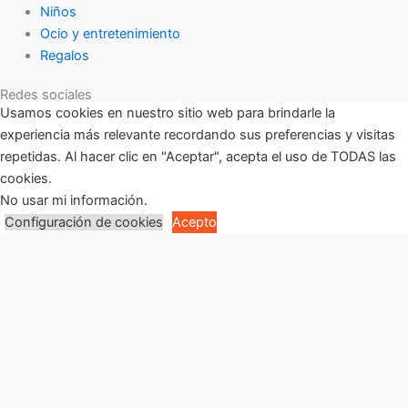
Niños
Ocio y entretenimiento
Regalos
Redes sociales
Usamos cookies en nuestro sitio web para brindarle la
Facebook-f
Twitter
Instagram
Pinterest
Youtube
experiencia más relevante recordando sus preferencias y visitas
Copyright © 2023 Dylarama. Todos los derechos reservados.
repetidas. Al hacer clic en "Aceptar", acepta el uso de TODAS las
cookies.
Politica de cookies
No usar mi información
.
Politica de privacidad
Configuración de cookies
Acepto
Cerrar
Privacy Overview
This website uses cookies to improve your experience while you
navigate through the website. Out of these, the cookies that are
categorized as necessary are stored on your browser as they are