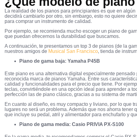
¿Qué modelo de piano
La realidad de los pianos para principiantes es que en algún
decidirá cambiarlo por otro, sin embargo, esto no quiere de
para comprar un instrumento de calidad.
Por ejemplo, se recomienda mucho escoger un piano de gam
que puedan ofrecernos la durabilidad que buscamos.
A continuación, te presentamos un top 3 de pianos (de la gama
nuestros amigos de
Musical San Francisco
, tienda de instru
Piano de gama baja: Yamaha P45B
Este piano es una alternativa digital especialmente pensado 
reconocida marca de pianos Yamaha. Entre sus característica
calidad y funcionalidades para el precio que tiene. Por ejemp
teclas, convirtiéndole en una opción ideal para aprender a toc
perfección las de piano clásico, gracias a su sistema de mar
En cuanto al diseño, es muy compacto y liviano, por lo que t
lugares no será un problema. Además que nos ahorra tener q
que incluye su pedal, atril y alimentador para enchufarlo y qu
Piano de gama media: Casio PRIVIA PX-S100
En la gama media, te recomendamos comprar el Casio PX-S1