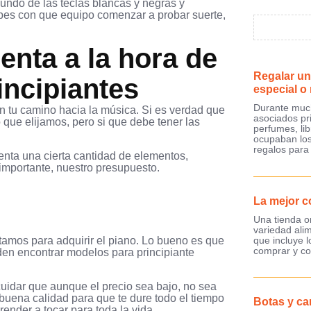
mundo de las teclas blancas y negras y
bes con que equipo comenzar a probar suerte,
enta a la hora de
Regalar un
incipiantes
especial o
Durante much
n tu camino hacia la música. Si es verdad que
asociados pr
 que elijamos, pero si que debe tener las
perfumes, lib
ocupaban los
regalos para
enta una cierta cantidad de elementos,
importante, nuestro presupuesto.
La mejor c
Una tienda o
variedad ali
que incluye 
ntamos para adquirir el piano. Lo bueno es que
comprar y co
den encontrar modelos para principiante
uidar que aunque el precio sea bajo, no sea
buena calidad para que te dure todo el tiempo
Botas y ca
render a tocar para toda la vida.