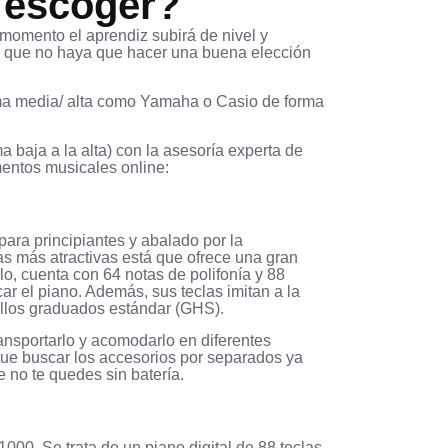
 escoger?
 momento el aprendiz subirá de nivel y
cir que no haya que hacer una buena elección
a media/ alta como Yamaha o Casio de forma
 baja a la alta) con la asesoría experta de
mentos musicales online:
para principiantes y abalado por la
s más atractivas está que ofrece una gran
lo, cuenta con 64 notas de polifonía y 88
ar el piano. Además, sus teclas imitan a la
tillos graduados estándar (GHS).
ransportarlo y acomodarlo en diferentes
ue buscar los accesorios por separados ya
e no te quedes sin batería.
000. Se trata de
un piano digital de 88 teclas