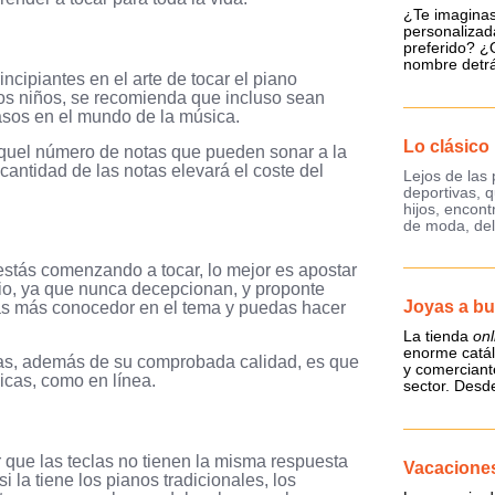
¿Te imaginas
personalizad
preferido? ¿O
nombre detrá
incipiantes en el arte de tocar el piano
los niños, se recomienda que incluso sean
sos en el mundo de la música.
Lo clásic
e aquel número de notas que pueden sonar a la
cantidad de las notas elevará el coste del
Lejos de la
deportivas, 
hijos, encon
de moda, del
estás comenzando a tocar, lo mejor es apostar
o, ya que nunca decepcionan, y proponte
Joyas a bu
as más conocedor en el tema y puedas hacer
La tienda
onl
enorme catál
idas, además de su comprobada calidad, es que
y comerciant
sicas, como en línea.
sector. Desd
r que las teclas no tienen la misma respuesta
Vacaciones
la tiene los pianos tradicionales, los