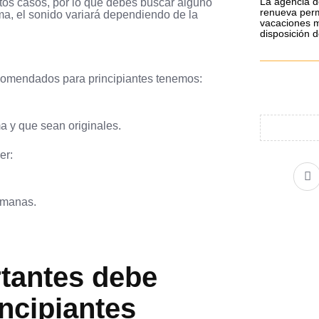
La agencia d
stos casos, por lo que debes buscar alguno
renueva perm
rma, el sonido variará dependiendo de la
vacaciones m
disposición 
recomendados para principiantes tenemos:
 y que sean originales.
er:
F
a
c
e
emanas.
b
o
o
k
rtantes
debe
incipiantes