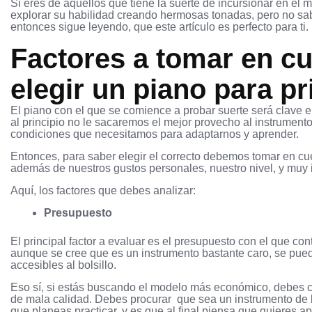
Si eres de aquellos que tiene la suerte de incursionar en el 
explorar su habilidad creando hermosas tonadas, pero no sa
entonces sigue leyendo, que este artículo es perfecto para ti.
Factores a tomar en cu
elegir un piano para pr
El piano con el que se comience a probar suerte será clave e
al principio no le sacaremos el mejor provecho al instrumento
condiciones que necesitamos para adaptarnos y aprender.
Entonces, para saber elegir el correcto debemos tomar en cu
además de nuestros gustos personales, nuestro nivel, y muy 
Aquí, los factores que debes analizar:
Presupuesto
El principal factor a evaluar es el presupuesto con el que co
aunque se cree que es un instrumento bastante caro, se pue
accesibles al bolsillo.
Eso sí, si estás buscando el modelo más económico, debes c
de mala calidad. Debes procurar que sea un instrumento de 
que planeas practicar, y es que al final piensa que quieres ap