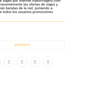
e viajes por Internet RatonViajero.com
anentemente las ofertas de viajes y
ás baratas de la red, poniendo a
de todos los usuarios promociones
SIGUENOS
X
I
L
Y
-
n
i
o
t
s
n
u
w
t
k
t
i
a
e
u
t
g
d
b
t
r
i
e
e
a
n
r
m