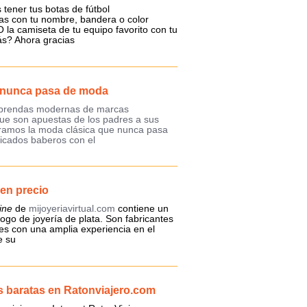
 tener tus botas de fútbol
as con tu nombre, bandera o color
 la camiseta de tu equipo favorito con tu
s? Ahora gracias
o nunca pasa de moda
s prendas modernas de marcas
que son apuestas de los padres a sus
tramos la moda clásica que nunca pasa
icados baberos con el
en precio
ine
de
mijoyeriavirtual.com
contiene un
ogo de joyería de plata. Son fabricantes
es con una amplia experiencia en el
e su
 baratas en Ratonviajero.com