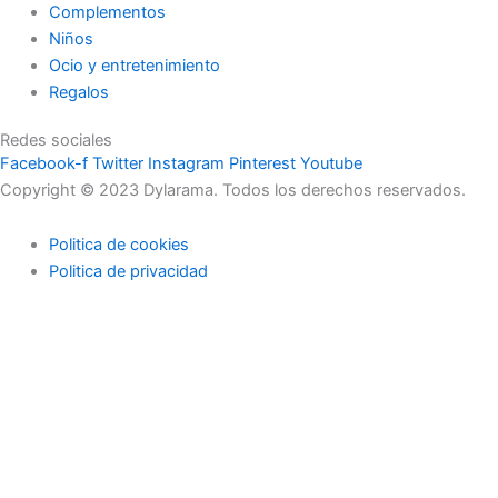
Complementos
Niños
Ocio y entretenimiento
Regalos
Redes sociales
Facebook-f
Twitter
Instagram
Pinterest
Youtube
Copyright © 2023 Dylarama. Todos los derechos reservados.
Politica de cookies
Politica de privacidad
Usamos cookies en nuestro sitio web para brindarle la
experiencia más relevante recordando sus preferencias y visitas
repetidas. Al hacer clic en "Aceptar", acepta el uso de TODAS las
cookies.
No usar mi información
.
Configuración de cookies
Acepto