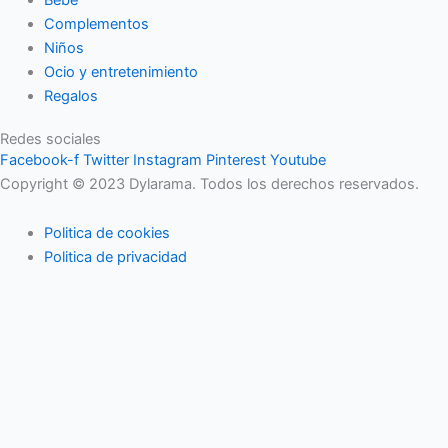
Complementos
Niños
Ocio y entretenimiento
Regalos
Redes sociales
Facebook-f
Twitter
Instagram
Pinterest
Youtube
Copyright © 2023 Dylarama. Todos los derechos reservados.
Politica de cookies
Politica de privacidad
Usamos cookies en nuestro sitio web para brindarle la
experiencia más relevante recordando sus preferencias y visitas
repetidas. Al hacer clic en "Aceptar", acepta el uso de TODAS las
cookies.
No usar mi información
.
Configuración de cookies
Acepto