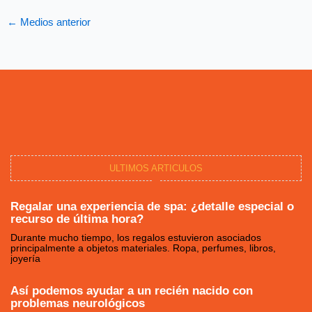
←
Medios anterior
ULTIMOS ARTICULOS
Regalar una experiencia de spa: ¿detalle especial o
recurso de última hora?
Durante mucho tiempo, los regalos estuvieron asociados
principalmente a objetos materiales. Ropa, perfumes, libros,
joyería
Así podemos ayudar a un recién nacido con
problemas neurológicos