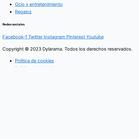
Ocio y entretenimiento
Regalos
Redes sociales
Facebook-f
Twitter
Instagram
Pinterest
Youtube
Copyright © 2023 Dylarama. Todos los derechos reservados.
Politica de cookies
Politica de privacidad
Usamos cookies en nuestro sitio web para brindarle la
experiencia más relevante recordando sus preferencias y
visitas repetidas. Al hacer clic en "Aceptar", acepta el uso de
TODAS las cookies.
No usar mi información
.
Configuración de cookies
Acepto