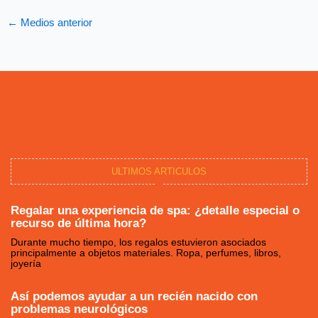
←
Medios anterior
ULTIMOS ARTICULOS
Regalar una experiencia de spa: ¿detalle especial o
recurso de última hora?
Durante mucho tiempo, los regalos estuvieron asociados
principalmente a objetos materiales. Ropa, perfumes, libros,
joyería
Así podemos ayudar a un recién nacido con
problemas neurológicos