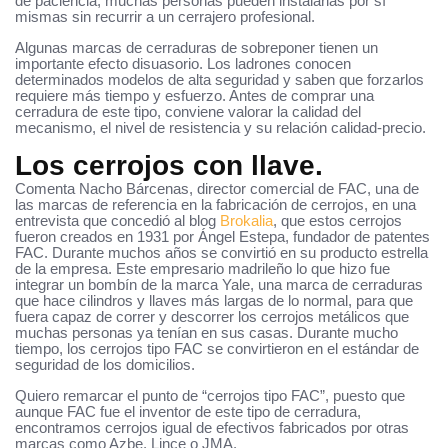
de paciencia, muchas personas pueden instalarlas por sí
mismas sin recurrir a un cerrajero profesional.
Algunas marcas de cerraduras de sobreponer tienen un
importante efecto disuasorio. Los ladrones conocen
determinados modelos de alta seguridad y saben que forzarlos
requiere más tiempo y esfuerzo. Antes de comprar una
cerradura de este tipo, conviene valorar la calidad del
mecanismo, el nivel de resistencia y su relación calidad-precio.
Los cerrojos con llave.
Comenta Nacho Bárcenas, director comercial de FAC, una de
las marcas de referencia en la fabricación de cerrojos, en una
entrevista que concedió al blog
Brokalia
, que estos cerrojos
fueron creados en 1931 por Ángel Estepa, fundador de patentes
FAC. Durante muchos años se convirtió en su producto estrella
de la empresa. Este empresario madrileño lo que hizo fue
integrar un bombín de la marca Yale, una marca de cerraduras
que hace cilindros y llaves más largas de lo normal, para que
fuera capaz de correr y descorrer los cerrojos metálicos que
muchas personas ya tenían en sus casas. Durante mucho
tiempo, los cerrojos tipo FAC se convirtieron en el estándar de
seguridad de los domicilios.
Quiero remarcar el punto de “cerrojos tipo FAC”, puesto que
aunque FAC fue el inventor de este tipo de cerradura,
encontramos cerrojos igual de efectivos fabricados por otras
marcas como Azbe, Lince o JMA.