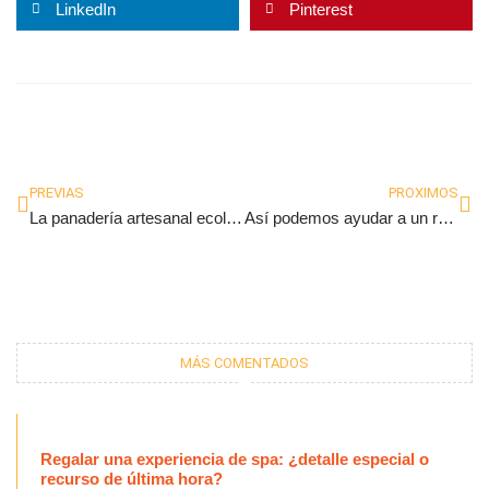
LinkedIn
Pinterest
Ant
Sig
PREVIAS
PROXIMOS
La panadería artesanal ecológica despierta interés entre quienes buscan una alimentación más saludable
Así podemos ayudar a un recién nacido con problemas neurológicos
MÁS COMENTADOS
Regalar una experiencia de spa: ¿detalle especial o
recurso de última hora?