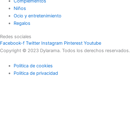
Complementos
Niños
Ocio y entretenimiento
Regalos
Redes sociales
Facebook-f
Twitter
Instagram
Pinterest
Youtube
Copyright © 2023 Dylarama. Todos los derechos reservados.
Politica de cookies
Politica de privacidad
Usamos cookies en nuestro sitio web para brindarle la
experiencia más relevante recordando sus preferencias y visitas
repetidas. Al hacer clic en "Aceptar", acepta el uso de TODAS las
cookies.
No usar mi información
.
Configuración de cookies
Acepto