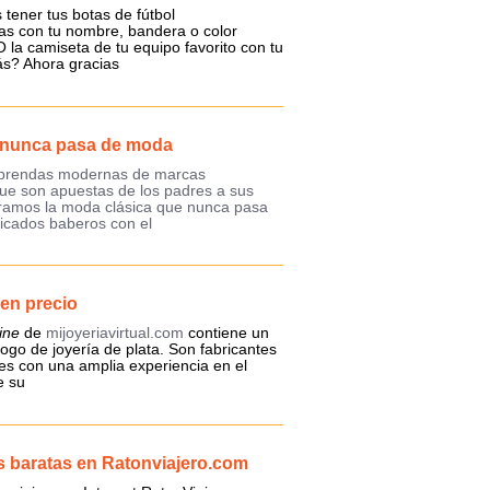
 tener tus botas de fútbol
as con tu nombre, bandera o color
 la camiseta de tu equipo favorito con tu
s? Ahora gracias
o nunca pasa de moda
s prendas modernas de marcas
que son apuestas de los padres a sus
tramos la moda clásica que nunca pasa
icados baberos con el
en precio
ine
de
mijoyeriavirtual.com
contiene un
ogo de joyería de plata. Son fabricantes
es con una amplia experiencia en el
e su
 baratas en Ratonviajero.com