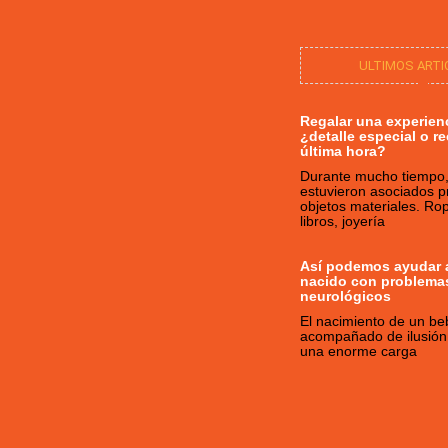
ULTIMOS ART
Regalar una experien
¿detalle especial o r
última hora?
Durante mucho tiempo, 
estuvieron asociados p
objetos materiales. Ro
libros, joyería
Así podemos ayudar a
nacido con problema
neurológicos
El nacimiento de un be
acompañado de ilusión,
una enorme carga