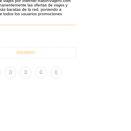
e viajes por Internet RatonViajero.com
anentemente las ofertas de viajes y
ás baratas de la red, poniendo a
de todos los usuarios promociones
SIGUENOS
X
I
L
Y
-
n
i
o
t
s
n
u
w
t
k
t
i
a
e
u
t
g
d
b
t
r
i
e
e
a
n
r
m