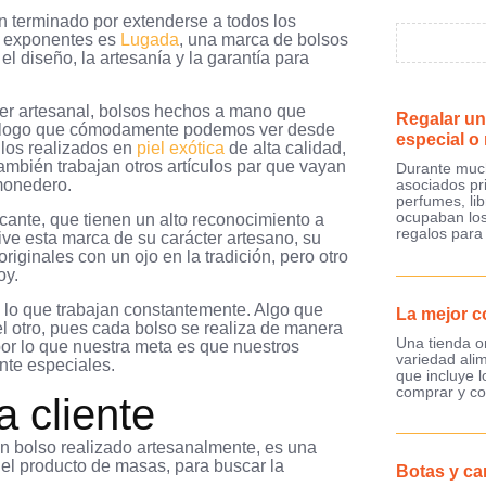
n terminado por extenderse a todos los
os exponentes es
Lugada
, una marca de bolsos
 diseño, la artesanía y la garantía para
ter artesanal, bolsos hechos a mano que
Regalar un
 catálogo que cómodamente podemos ver desde
especial o
llos realizados en
piel exótica
de alta calidad,
ambién trabajan otros artículos par que vayan
Durante much
 monedero.
asociados pr
perfumes, lib
ocupaban los
icante, que tienen un alto reconocimiento a
regalos para
ive esta marca de su carácter artesano, su
iginales con un ojo en la tradición, pero otro
oy.
 lo que trabajan constantemente. Algo que
La mejor c
l otro, pues cada bolso se realiza de manera
Una tienda o
or lo que nuestra meta es que nuestros
variedad ali
nte especiales.
que incluye 
comprar y co
 cliente
n bolso realizado artesanalmente, es una
del producto de masas, para buscar la
Botas y ca