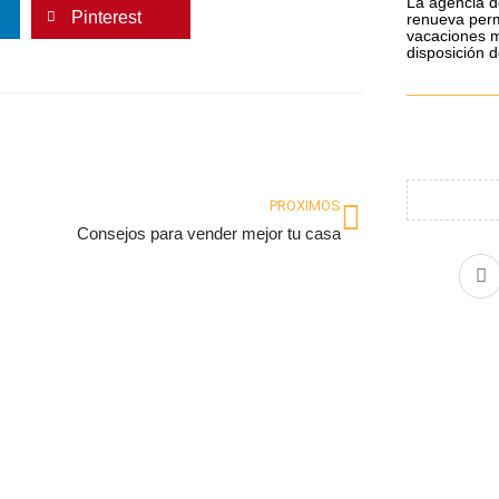
La agencia d
Pinterest
renueva perm
vacaciones m
disposición 
Siguiente
PROXIMOS
Consejos para vender mejor tu casa
F
a
c
e
b
o
o
k