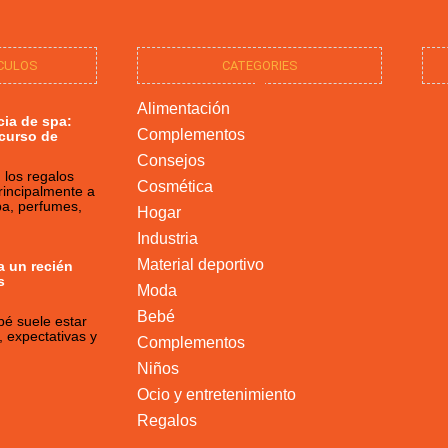
ICULOS
CATEGORIES
Alimentación
cia de spa:
Complementos
ecurso de
Consejos
los regalos
Cosmética
rincipalmente a
pa, perfumes,
Hogar
Industria
Material deportivo
 un recién
s
Moda
Bebé
bé suele estar
 expectativas y
Complementos
Niños
Ocio y entretenimiento
Regalos