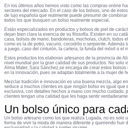
En los últimos años hemos visto como las compras online ha
sectores del mercado. En el caso de los bolsos, uno de est
de lujo española que realmente puede presumir de combinar el
todos los que busquen un bolso realmente especial.
Están especializados en productos y bolsos de piel de carác
dejan bien clara la esencia de su filosofía. Existen en su
casa, bolsos de mano, bandoleras, mocholas, clutch, todos e
como es la de potro, vacuno, cocodrilo o serpiente. Además t
a juego, caso del cinturón, la cartera, la funda del móvil o el
Estos productos los elaboran artesanos de la provincia de Al
nivel mundial por la gran calidad de sus productos. No solo v
Alma Mater, Sara Sánchez,se encarga de crear estos bolsos or
en la innovación, pues se adaptan totalmente a la mujer de h
Mezclar tradición e innovación es una buena mezcla, algo en
seduce a muchos clientes es que ningún bolso es igual que e
exclusiva, con detalles hechos a mano con mucho cuidado, p
clientes tengan una calidad que les haga sentir verdaderame
Un bolso único para cada
Un bolso artesano como los que realiza Lugada, no es solo u
forma de vivir la moda de manera diferente y queriendo huir 
exclusividad y la calidad a partes iguales.