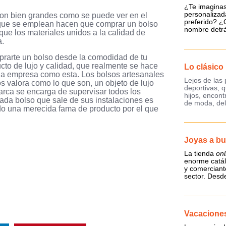
¿Te imaginas
personalizad
son bien grandes como se puede ver en el
preferido? ¿O
s que se emplean hacen que comprar un bolso
nombre detrá
ue los materiales unidos a la calidad de
a.
mprarte un bolso desde la comodidad de tu
cto de lujo y calidad, que realmente se hace
Lo clásic
 una empresa como esta. Los bolsos artesanales
Lejos de la
 valora como lo que son, un objeto de lujo
deportivas, 
arca se encarga de supervisar todos los
hijos, encon
cada bolso que sale de sus instalaciones es
de moda, del
ado una merecida fama de producto por el que
Joyas a bu
La tienda
onl
enorme catál
y comerciant
sector. Desd
Vacaciones