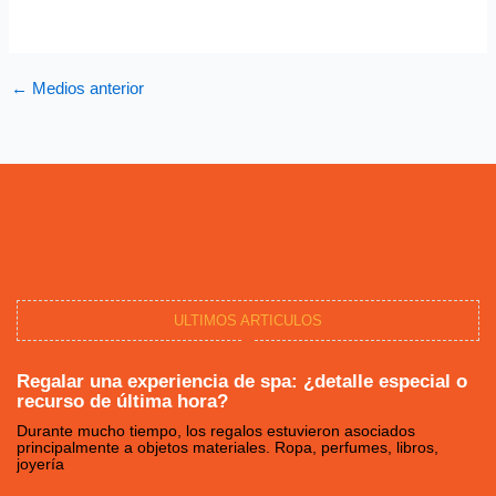
←
Medios anterior
ULTIMOS ARTICULOS
Regalar una experiencia de spa: ¿detalle especial o
recurso de última hora?
Durante mucho tiempo, los regalos estuvieron asociados
principalmente a objetos materiales. Ropa, perfumes, libros,
joyería