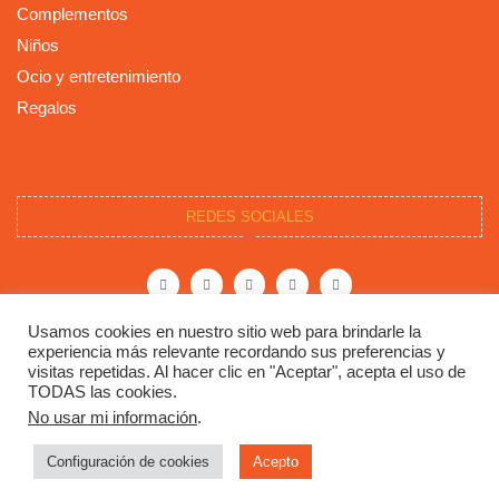
Complementos
Niños
Ocio y entretenimiento
Regalos
REDES SOCIALES
F
T
I
P
Y
a
w
n
i
o
c
i
s
n
u
e
t
t
t
t
b
t
a
e
u
o
e
g
r
b
Usamos cookies en nuestro sitio web para brindarle la
o
r
r
e
e
experiencia más relevante recordando sus preferencias y
k
a
s
-
m
t
visitas repetidas. Al hacer clic en "Aceptar", acepta el uso de
f
TODAS las cookies.
Copyright © 2023 Dylarama. Todos los derechos
No usar mi información
.
reservados.
Configuración de cookies
Acepto
Politica de cookies
Politica de privacidad