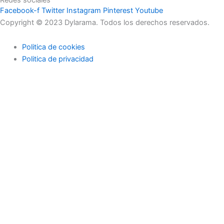
Facebook-f
Twitter
Instagram
Pinterest
Youtube
Copyright © 2023 Dylarama. Todos los derechos reservados.
Politica de cookies
Politica de privacidad
Usamos cookies en nuestro sitio web para brindarle la
experiencia más relevante recordando sus preferencias y visitas
repetidas. Al hacer clic en "Aceptar", acepta el uso de TODAS las
cookies.
No usar mi información
.
Configuración de cookies
Acepto
Cerrar
Privacy Overview
This website uses cookies to improve your experience while you
navigate through the website. Out of these, the cookies that are