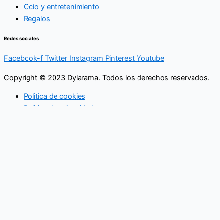
Ocio y entretenimiento
Regalos
Redes sociales
Facebook-f
Twitter
Instagram
Pinterest
Youtube
Copyright © 2023 Dylarama. Todos los derechos reservados.
Politica de cookies
Politica de privacidad
Usamos cookies en nuestro sitio web para brindarle la
experiencia más relevante recordando sus preferencias y
visitas repetidas. Al hacer clic en "Aceptar", acepta el uso de
TODAS las cookies.
No usar mi información
.
Configuración de cookies
Acepto