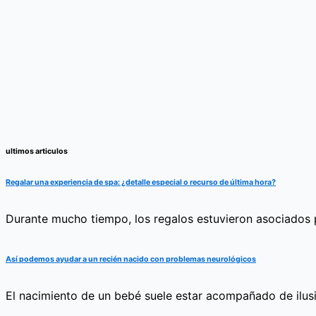
ultimos articulos
Regalar una experiencia de spa: ¿detalle especial o recurso de última hora?
Durante mucho tiempo, los regalos estuvieron asociados pr
Así podemos ayudar a un recién nacido con problemas neurológicos
El nacimiento de un bebé suele estar acompañado de ilus