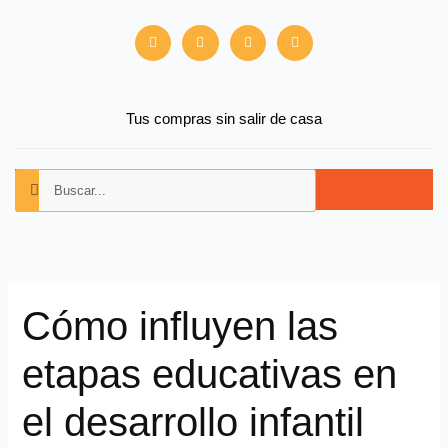
Ir
F
X
Y
I
al
a
-
o
n
contenido
c
t
u
s
e
w
t
t
b
i
u
a
o
t
b
g
o
t
e
r
Tus compras sin salir de casa
k
e
a
r
m
Buscar
Buscar
Cómo influyen las
etapas educativas en
el desarrollo infantil