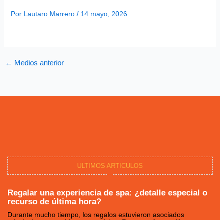
Por
Lautaro Marrero
/
14 mayo, 2026
←
Medios anterior
ULTIMOS ARTICULOS
Regalar una experiencia de spa: ¿detalle especial o
recurso de última hora?
Durante mucho tiempo, los regalos estuvieron asociados