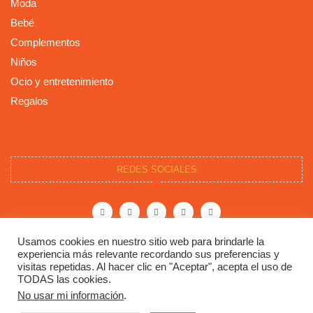
Moda
Bebé
Complementos
Niños
Ocio y entretenimiento
Regalos
REDES SOCIALES
F
T
I
P
Y
a
w
n
i
o
c
i
s
n
u
e
t
t
t
t
b
t
a
e
u
o
e
g
r
b
Usamos cookies en nuestro sitio web para brindarle la
o
r
r
e
e
experiencia más relevante recordando sus preferencias y
k
a
s
-
m
t
visitas repetidas. Al hacer clic en "Aceptar", acepta el uso de
f
TODAS las cookies.
Copyright © 2023 Dylarama. Todos los derechos
No usar mi información
.
reservados.