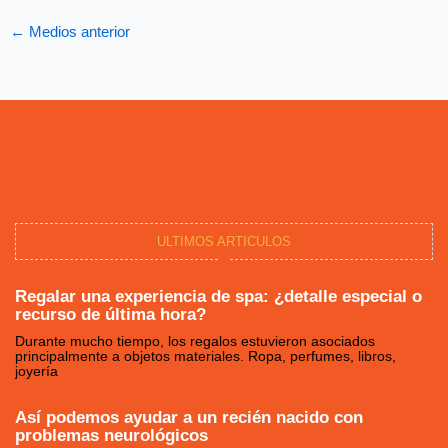
←
Medios anterior
ULTIMOS ARTICULOS
Regalar una experiencia de spa: ¿detalle especial o
recurso de última hora?
Durante mucho tiempo, los regalos estuvieron asociados
principalmente a objetos materiales. Ropa, perfumes, libros,
joyería
Así podemos ayudar a un recién nacido con
problemas neurológicos