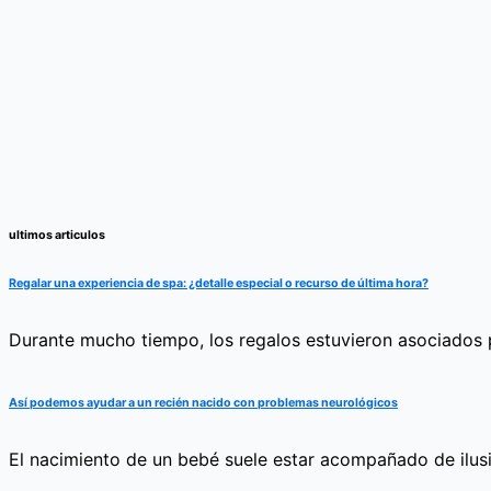
ultimos articulos
Regalar una experiencia de spa: ¿detalle especial o recurso de última hora?
Durante mucho tiempo, los regalos estuvieron asociados pr
Así podemos ayudar a un recién nacido con problemas neurológicos
El nacimiento de un bebé suele estar acompañado de ilus