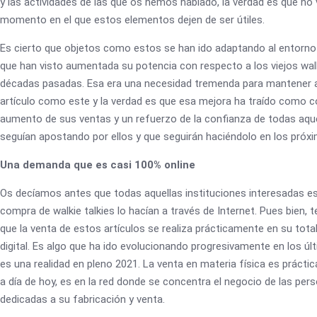
y las actividades de las que os hemos hablado, la verdad es que no
momento en el que estos elementos dejen de ser útiles.
Es cierto que objetos como estos se han ido adaptando al entorno
que han visto aumentada su potencia con respecto a los viejos walk
décadas pasadas. Esa era una necesidad tremenda para mantener a
artículo como este y la verdad es que esa mejora ha traído como 
aumento de sus ventas y un refuerzo de la confianza de todas aqu
seguían apostando por ellos y que seguirán haciéndolo en los próx
Una demanda que es casi 100% online
Os decíamos antes que todas aquellas instituciones interesadas e
compra de walkie talkies lo hacían a través de Internet. Pues bien,
que la venta de estos artículos se realiza prácticamente en su tot
digital. Es algo que ha ido evolucionando progresivamente en los ú
es una realidad en pleno 2021. La venta en materia física es práctic
a día de hoy, es en la red donde se concentra el negocio de las per
dedicadas a su fabricación y venta.