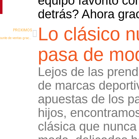
equipo favorito co
detrás? Ahora gra
Lo clásico 
Siguiente
PROXIMOS
El reloj también experimenta un repunte de ventas gracias al comercio online
pasa de mo
Lejos de las pren
de marcas deporti
apuestas de los p
hijos, encontramo
clásica que nunca