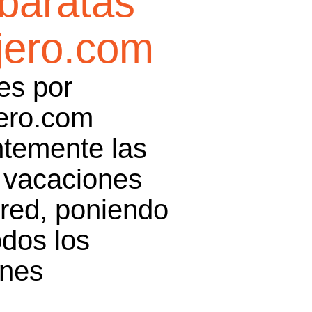
baratas
jero.com
es por
jero.com
temente las
y vacaciones
 red, poniendo
odos los
ones