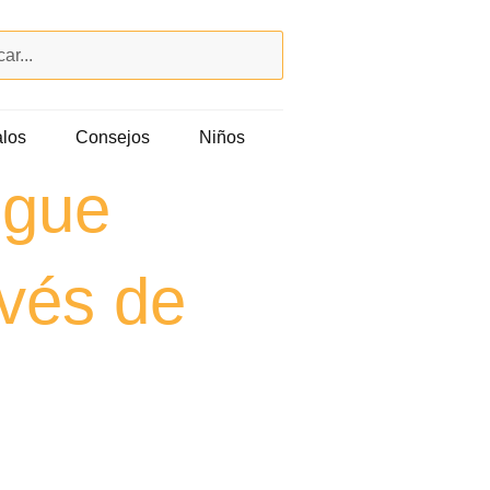
los
Consejos
Niños
igue
vés de