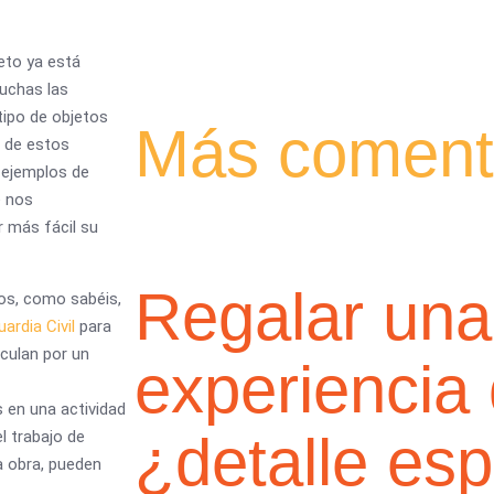
jeto ya está
uchas las
tipo de objetos
Más coment
o de estos
 ejemplos de
e nos
r más fácil su
Regalar una
dos, como sabéis,
uardia Civil
para
rculan por un
experiencia
 en una actividad
¿detalle esp
el trabajo de
 obra, pueden