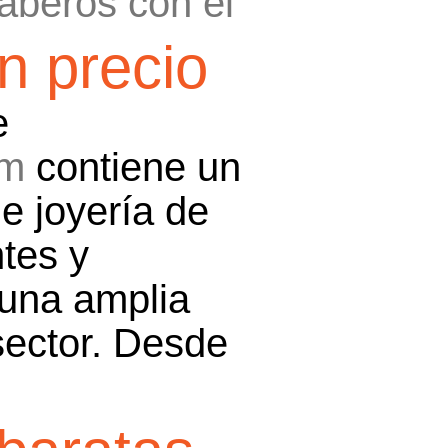
aberos con el
n precio
e
om
contiene un
e joyería de
ntes y
una amplia
sector. Desde