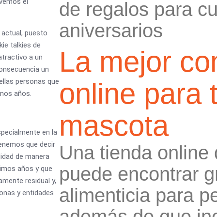
 vemos el
de regalos para c
aniversarios
 actual, puesto
ie talkies de
La mejor co
tractivo a un
consecuencia un
ellas personas que
online para 
imos años.
mascota
specialmente en la
 tenemos que decir
Una tienda online
alidad de manera
puede encontrar g
ltimos años y que
amente residual y,
alimenticia para p
sonas y entidades
además de que inc