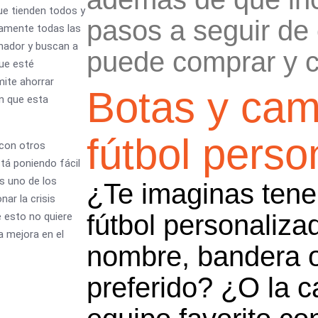
ue tienden todos y
pasos a seguir de
camente todas las
enador y buscan a
puede comprar y c
que esté
ite ahorrar
Botas y cam
an que esta
fútbol perso
 con otros
stá poniendo fácil
s uno de los
¿Te imaginas tene
ar la crisis
fútbol personaliza
e esto no quiere
a mejora en el
nombre, bandera o
preferido? ¿O la c