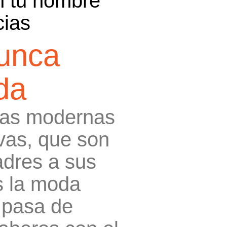
n tu nombre
cias
nunca
da
das modernas
vas, que son
adres a sus
s la moda
 pasa de