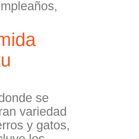
umpleaños,
mida
tu
 donde se
ran variedad
erros y gatos,
luye los