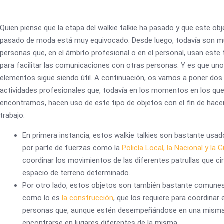
Quien piense que la etapa del walkie talkie ha pasado y que este ob
pasado de moda está muy equivocado. Desde luego, todavía son m
personas que, en el ámbito profesional o en el personal, usan este 
para facilitar las comunicaciones con otras personas. Y es que un
elementos sigue siendo útil. A continuación, os vamos a poner dos
actividades profesionales que, todavía en los momentos en los qu
encontramos, hacen uso de este tipo de objetos con el fin de hace
trabajo:
En primera instancia, estos walkie talkies son bastante usa
por parte de fuerzas como la
Policía Local, la Nacional y la G
coordinar los movimientos de las diferentes patrullas que ci
espacio de terreno determinado.
Por otro lado, estos objetos son también bastante comunes
como lo es
la construcción
, que los requiere para coordinar 
personas que, aunque estén desempeñándose en una misma
encontrarse en lugares diferentes de la misma.