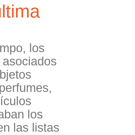
ltima
mpo, los
n asociados
bjetos
 perfumes,
tículos
aban los
n las listas