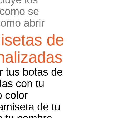
 como se
omo abrir
isetas de
nalizadas
r tus botas de
das con tu
 color
amiseta de tu