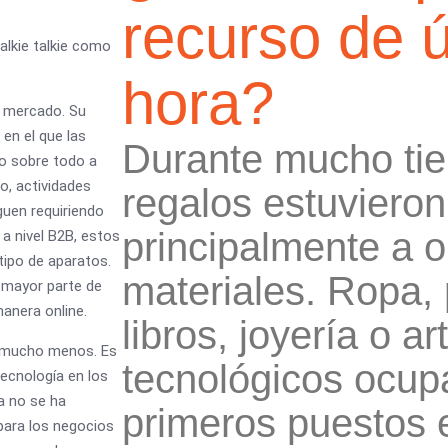
recurso de ú
alkie talkie como
hora?
l mercado. Su
en el que las
Durante mucho tie
do sobre todo a
o, actividades
regalos estuviero
guen requiriendo
principalmente a o
 nivel B2B, estos
tipo de aparatos.
materiales. Ropa,
 mayor parte de
manera online.
libros, joyería o ar
i mucho menos. Es
tecnológicos ocup
tecnología en los
a no se ha
primeros puestos e
para los negocios