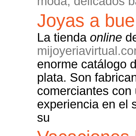
moda, delicados b
Joyas a bue
La tienda
online
d
mijoyeriavirtual.c
enorme catálogo d
plata. Son fabrica
comerciantes con 
experiencia en el 
su